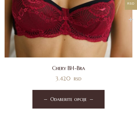
RSD
Chery BH-Bra
3.420
rsd
Odaberite opcije