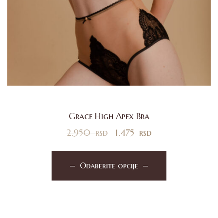
Grace High Apex Bra
2.950
rsd
1.475
rsd
Odaberite opcije