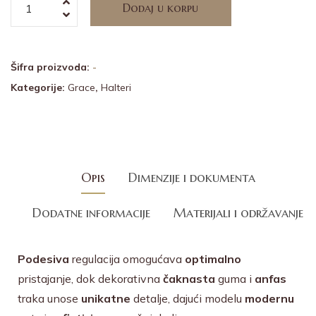
Dodaj u korpu
Alternative:
Šifra proizvoda:
-
Kategorije:
Grace
,
Halteri
Opis
Dimenzije i dokumenta
Dodatne informacije
Materijali i održavanje
Podesiva
regulacija omogućava
optimalno
pristajanje, dok dekorativna
čaknasta
guma i
anfas
traka unose
unikatne
detalje, dajući modelu
modernu