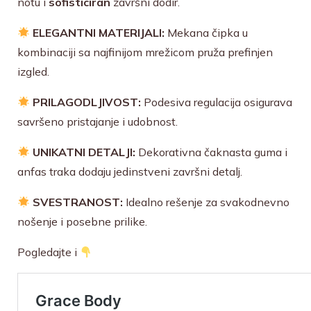
notu i
sofisticiran
završni dodir.
ELEGANTNI MATERIJALI:
Mekana čipka u
kombinaciji sa najfinijom mrežicom pruža prefinjen
izgled.
PRILAGODLJIVOST:
Podesiva regulacija osigurava
savršeno pristajanje i udobnost.
UNIKATNI DETALJI:
Dekorativna čaknasta guma i
anfas traka dodaju jedinstveni završni detalj.
SVESTRANOST:
Idealno rešenje za svakodnevno
nošenje i posebne prilike.
Pogledajte i