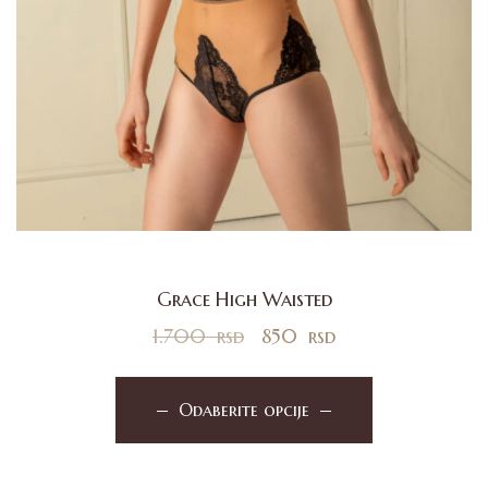
Grace High Waisted
1.700
rsd
850
rsd
Odaberite opcije