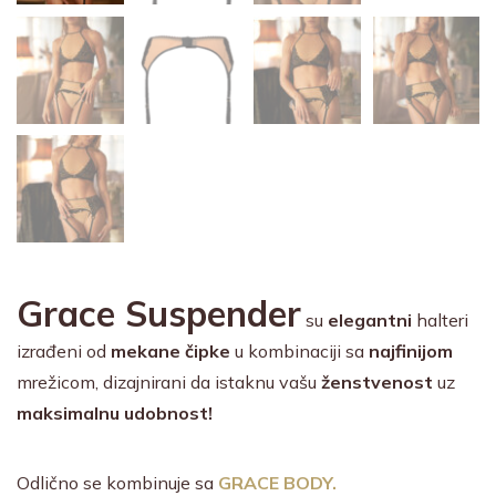
Grace Suspender
su
elegantni
halteri
izrađeni od
mekane čipke
u kombinaciji sa
najfinijom
mrežicom, dizajnirani da istaknu vašu
ženstvenost
uz
maksimalnu
udobnost!
Odlično se kombinuje sa
GRACE BODY.