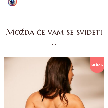
Možda će vam se svideti
…
SNIŽENJE