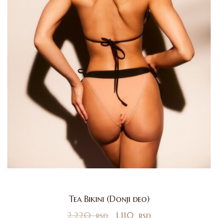
Tea Bikini (Donji deo)
2.220
rsd
1.110
rsd