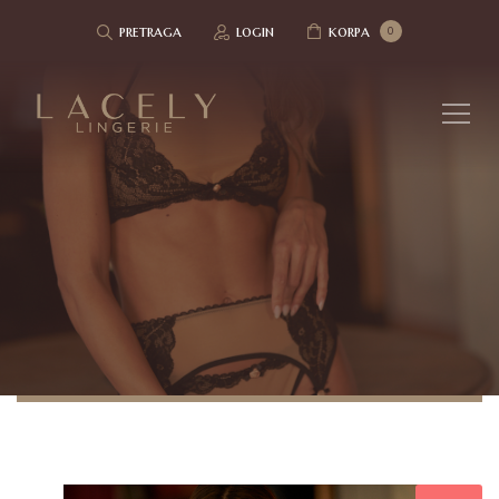
pretraga
login
korpa
0