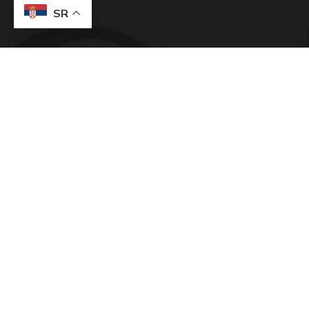
SR
Lacely nije samo onlajn prodavnica donjeg veša.
Početna