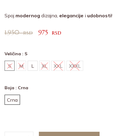
Spoj
modernog
dizajna,
elegancije
i
udobnosti
!
1.950
rsd
975
rsd
Veličina
: S
S
M
L
XL
XXL
XXXL
Boja
: Crna
Crna