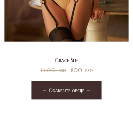
Grace Slip
1.600
rsd
800
rsd
Odaberite opcije