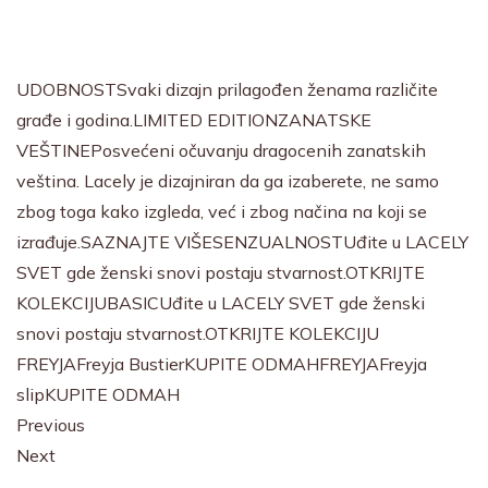
UDOBNOSTSvaki dizajn prilagođen ženama različite
građe i godina.
LIMITED EDITION
ZANATSKE
VEŠTINEPosvećeni očuvanju dragocenih zanatskih
veština. Lacely je dizajniran da ga izaberete, ne samo
zbog toga kako izgleda, već i zbog načina na koji se
izrađuje.
SAZNAJTE VIŠE
SENZUALNOSTUđite u LACELY
SVET gde ženski snovi postaju stvarnost.
OTKRIJTE
KOLEKCIJU
BASICUđite u LACELY SVET gde ženski
snovi postaju stvarnost.
OTKRIJTE KOLEKCIJU
FREYJAFreyja Bustier
KUPITE ODMAH
FREYJAFreyja
slip
KUPITE ODMAH
Previous
Next