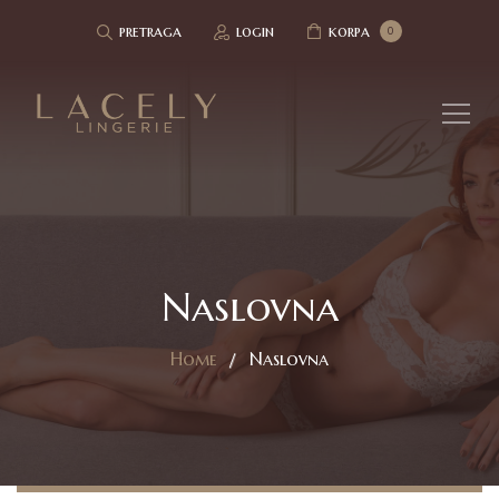
pretraga
login
korpa
0
Naslovna
Home
Naslovna