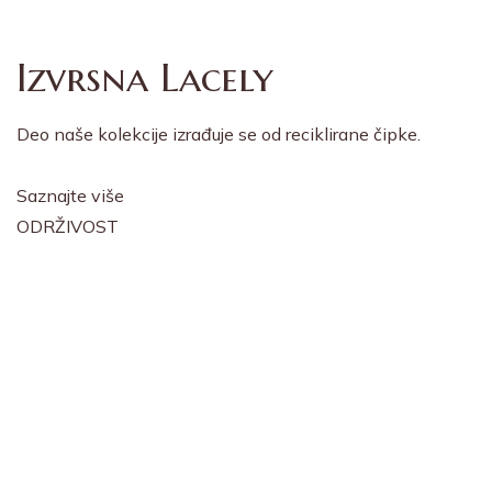
Izvrsna Lacely
Deo naše kolekcije izrađuje se od reciklirane čipke.
Saznajte više
ODRŽIVOST