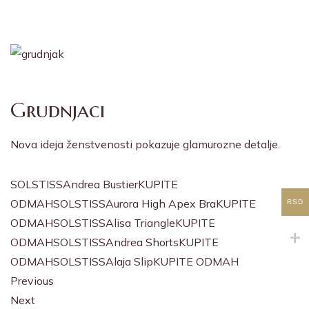
Grudnjaci
Nova ideja ženstvenosti pokazuje glamurozne detalje.
SOLSTISSAndrea Bustier
KUPITE
ODMAH
SOLSTISSAurora High Apex Bra
KUPITE
RSD
ODMAH
SOLSTISSAlisa Triangle
KUPITE
ODMAH
SOLSTISSAndrea Shorts
KUPITE
ODMAH
SOLSTISSAlaja Slip
KUPITE ODMAH
Previous
Next