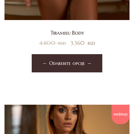
Tiramisu Body
4.800
rsd
3.360
rsd
Odaberite opcije
SNIŽENJE