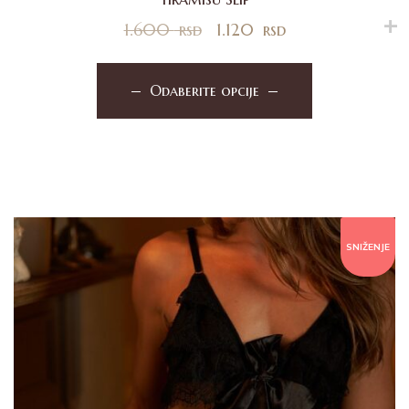
1.600
rsd
1.120
rsd
Odaberite opcije
SNIŽENJE