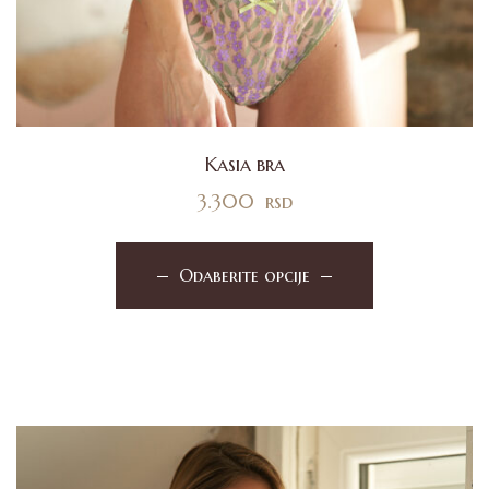
Kasia bra
3.300
rsd
Odaberite opcije