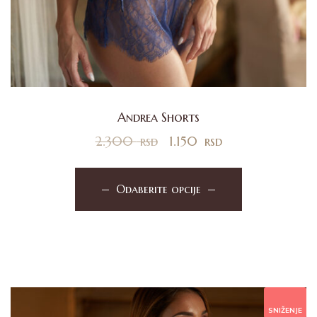
Andrea Shorts
2.300
rsd
1.150
rsd
Odaberite opcije
SNIŽENJE