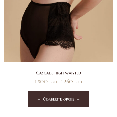
Cascade high waisted
1.800
rsd
1.260
rsd
Odaberite opcije