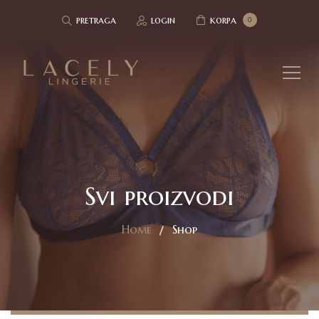
pretraga
login
korpa
0
Svi proizvodi
Home
Shop