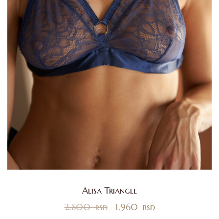
Alisa Triangle
2.800
rsd
1.960
rsd