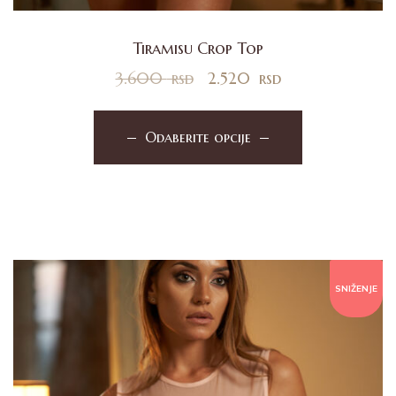
Tiramisu Crop Top
3.600
rsd
2.520
rsd
Odaberite opcije
SNIŽENJE