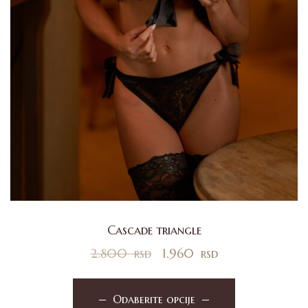
Cascade triangle
2.800
rsd
1.960
rsd
Odaberite opcije