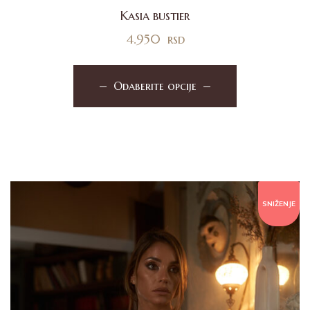
Kasia bustier
4.950
rsd
Odaberite opcije
SNIŽENJE