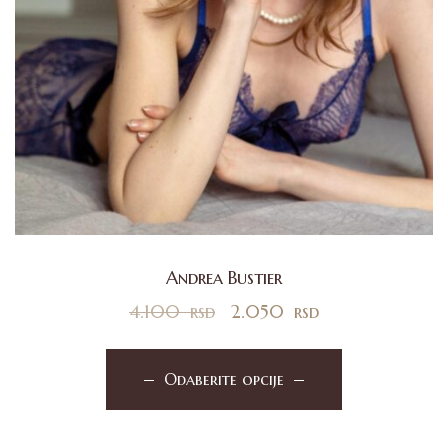
Andrea Bustier
4.100
rsd
2.050
rsd
Odaberite opcije