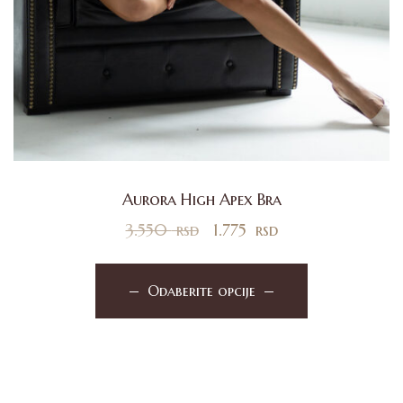
Aurora High Apex Bra
3.550
rsd
1.775
rsd
Odaberite opcije