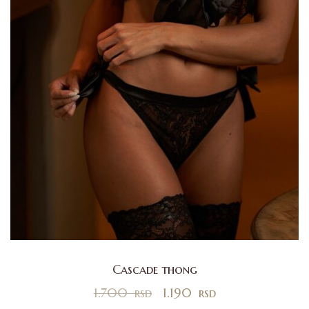
Cascade thong
1.700
rsd
1.190
rsd