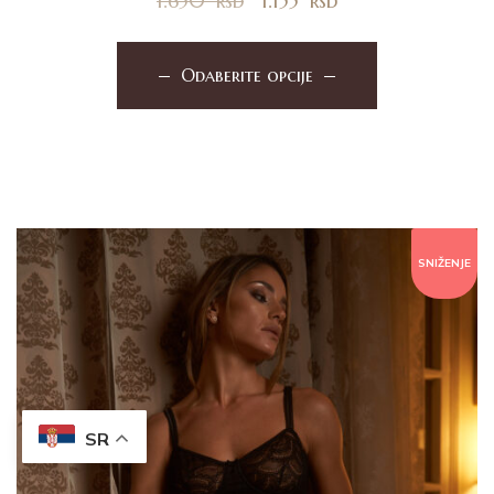
1.650
rsd
1.155
rsd
Odaberite opcije
SNIŽENJE
SR