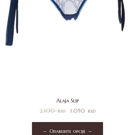
Alaja Slip
2.100
rsd
1.050
rsd
Odaberite opcije