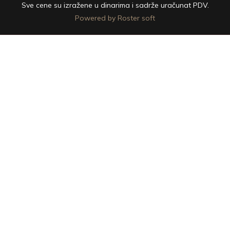
Sve cene su izražene u dinarima i sadrže uračunat PDV.
Powered by Roster soft