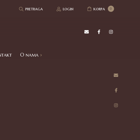
pretraga
login
korpa
0
ntakt
O nama
Refundacija i povrat robe
Politika privatnosti
Utisci kupaca
Česta pitanja – FAQ