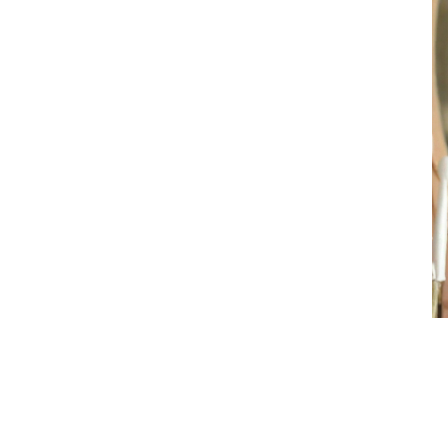
Ivy
Micado