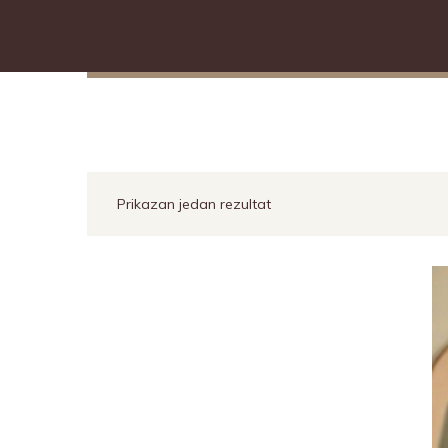
Kasia
Solstiss
Alisa
Sofia
Cascade
Nora
Stripes
Prikazan jedan rezultat
Ela
Rosie
Mari
Julia
Tiramisu
Viola
Grace
Luna