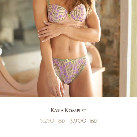
Kasia Komplet
5.250
rsd
3.900
rsd