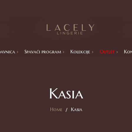
avnica
Spavaći program
Kolekcije
Outlet
Ko
Catalina
Basic kolekcije
Aria
Isabbela
Ekskluzivne kolekcije
Lola
Kasia
ram
Home
Kasia
mi
a