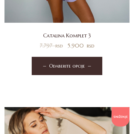
Catalina Komplet 3
7.797
rsd
5.900
rsd
Odaberite opcije
SNIŽENJE