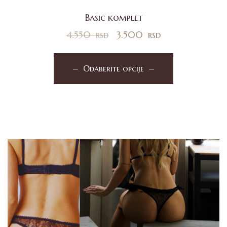
Basic komplet
4.550
rsd
3.500
rsd
Odaberite opcije