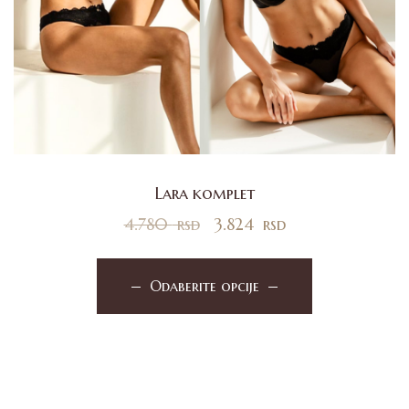
Lara komplet
4.780
rsd
3.824
rsd
Odaberite opcije