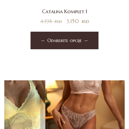
Catalina Komplet 1
4.198
rsd
3.150
rsd
Odaberite opcije