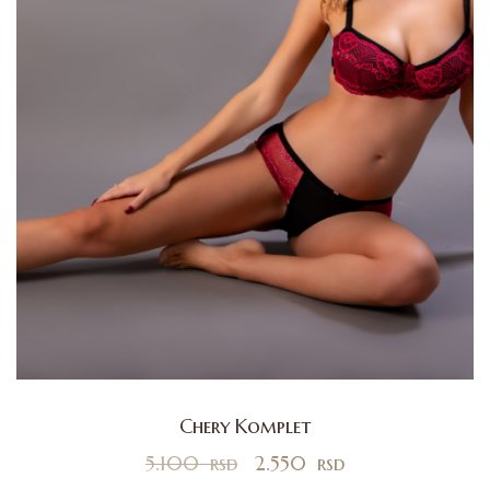
Chery Komplet
5.100
rsd
2.550
rsd