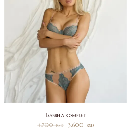
Isabbela komplet
4.700
rsd
3.600
rsd