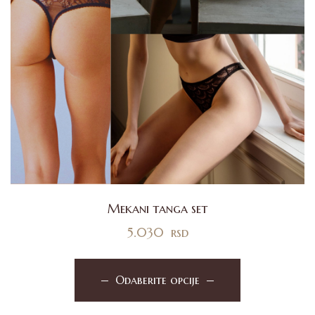
Mekani tanga set
5.030
rsd
Odaberite opcije