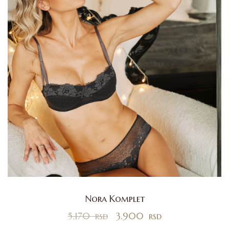
Nora Komplet
5.170
rsd
3.900
rsd