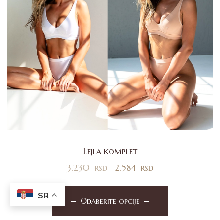
Lejla komplet
3.230
rsd
2.584
rsd
SR
Odaberite opcije