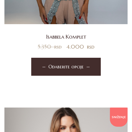
Isabbela Komplet
5.350
rsd
4.000
rsd
Odaberite opcije
SNIŽENJE