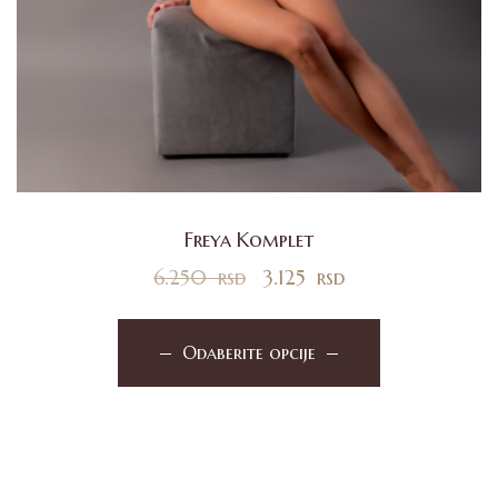
Freya Komplet
6.250
rsd
3.125
rsd
Odaberite opcije