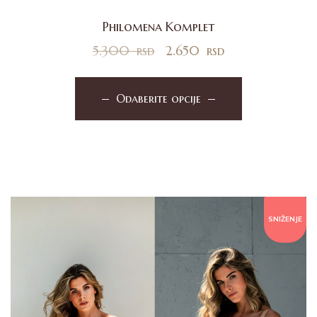
Philomena Komplet
5.300
rsd
2.650
rsd
Odaberite opcije
SNIŽENJE