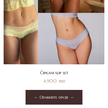
Čipkani slip set
4.900
rsd
Odaberite opcije