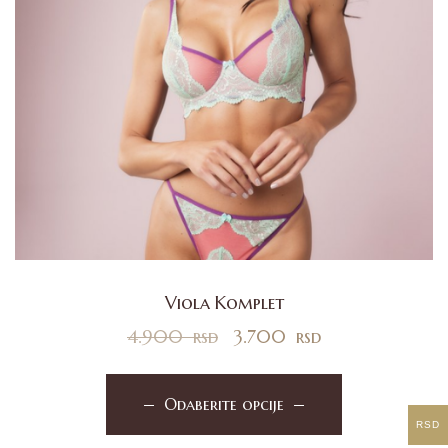
Viola Komplet
4.900
rsd
3.700
rsd
Odaberite opcije
RSD