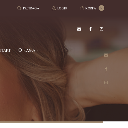
pretraga
login
korpa
0
ntakt
O nama
Refundacija i povrat robe
Politika privatnosti
Utisci kupaca
Česta pitanja – FAQ