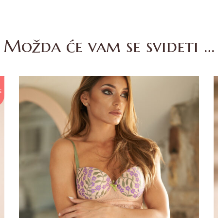
Možda će vam se svideti …
E