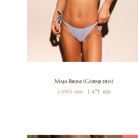
Maja Bikini (Gornji deo)
2.950
rsd
1.475
rsd