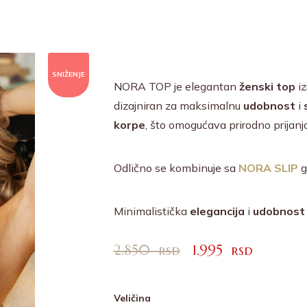
SNIŽENJE
NORA TOP je elegantan
ženski top
iz
dizajniran za maksimalnu
udobnost
i
korpe
, što omogućava prirodno prijanja
Odlično se kombinuje sa
NORA
SLIP
g
Minimalistička
elegancija
i
udobnost
2.850
rsd
1.995
rsd
Veličina