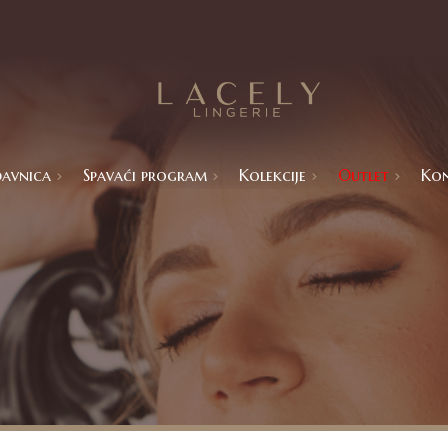
avnica
Spavaći program
Kolekcije
Outlet
Ko
Catalina
Basic kolekcije
Aria
Isabbela
Ekskluzivne kolekcije
Lola
ram
mi
a