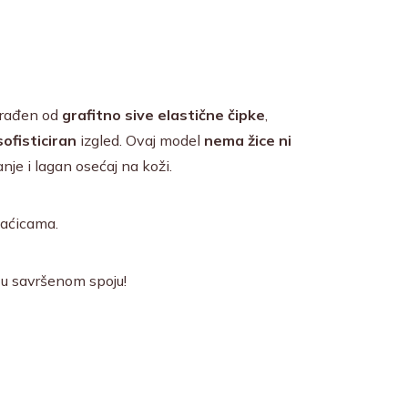
rađen od
grafitno sive elastične čipke
,
sofisticiran
izgled. Ovaj model
nema žice ni
nje i lagan osećaj na koži.
aćicama.
u savršenom spoju!