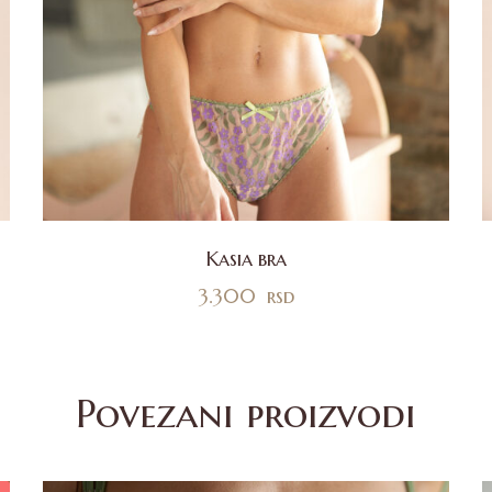
Kasia bra
3.300
rsd
Povezani proizvodi