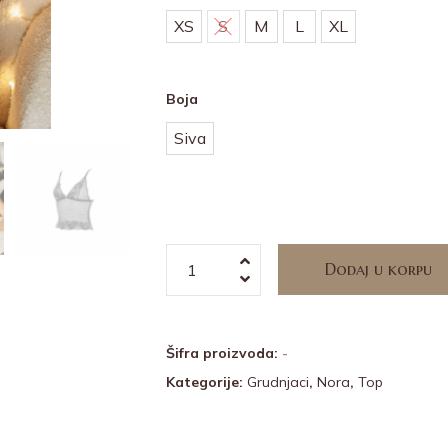
XS
S
M
L
XL
Boja
Siva
Dodaj u korpu
Alternative:
Šifra proizvoda:
-
Kategorije:
Grudnjaci
,
Nora
,
Top