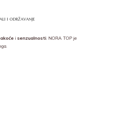
ali i održavanje
lakoće
i
senzualnosti
. NORA TOP je
nga.