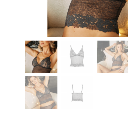
Ivy
Micado