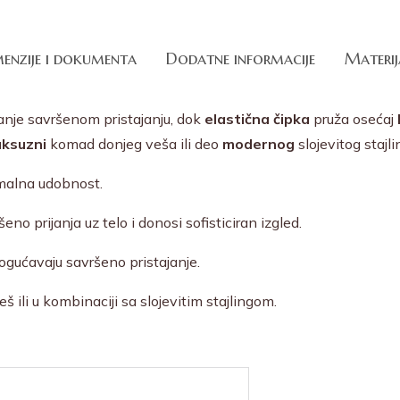
enzije i dokumenta
Dodatne informacije
Materij
nje savršenom pristajanju, dok
elastična čipka
pruža osećaj
uksuzni
komad donjeg veša ili deo
modernog
slojevitog stajli
malna udobnost.
eno prijanja uz telo i donosi sofisticiran izgled.
gućavaju savršeno pristajanje.
š ili u kombinaciji sa slojevitim stajlingom.