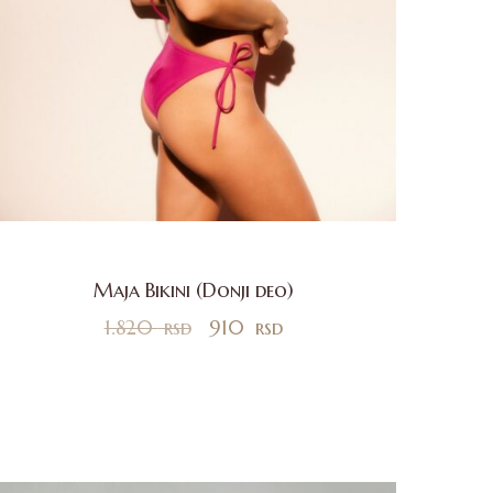
Maja Bikini (Donji deo)
1.820
rsd
910
rsd