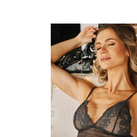
Kasia
Solstiss
Alisa
Sofia
Cascade
Nora
Stripes
Ela
Rosie
Mari
Julia
Tiramisu
Viola
Grace
Luna