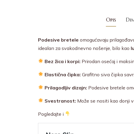
Opis
Dim
Podesive bretele
omogućavaju prilagođava
idealan za svakodnevno nošenje, bilo kao
l
Bez žica i korpi:
Prirodan osećaj i maksi
Elastična čipka:
Grafitno siva čipka savrš
Prilagodljiv dizajn:
Podesive bretele omo
Svestranost:
Može se nositi kao donji ve
Pogledajte i