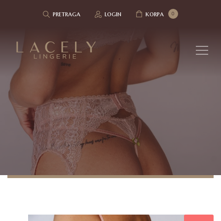
pretraga
login
korpa
0