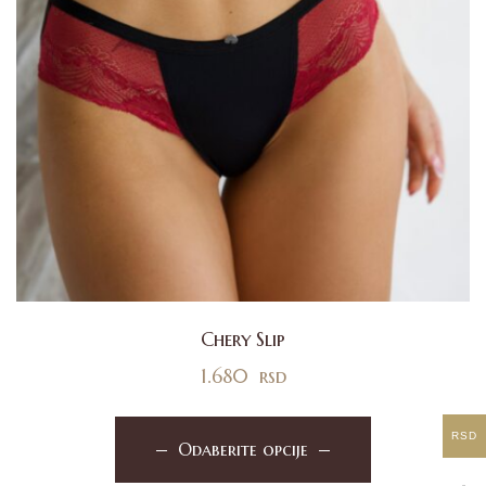
Chery Slip
1.680
rsd
RSD
Odaberite opcije