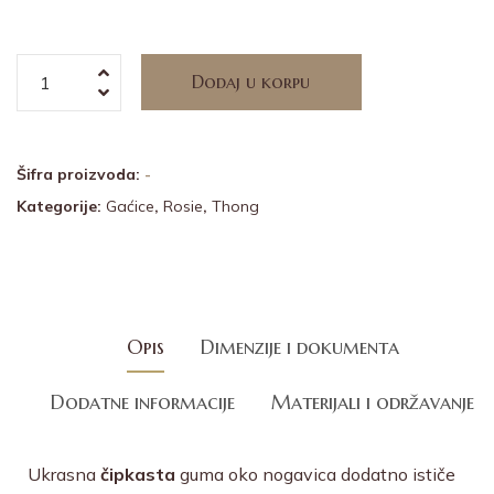
Dodaj u korpu
Alternative:
Šifra proizvoda:
-
Kategorije:
Gaćice
,
Rosie
,
Thong
Opis
Dimenzije i dokumenta
Dodatne informacije
Materijali i održavanje
Ukrasna
čipkasta
guma oko nogavica dodatno ističe