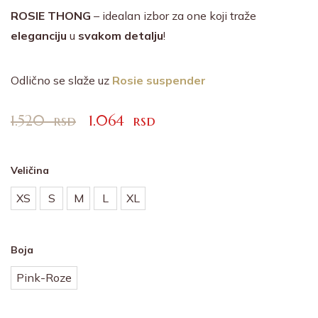
ROSIE THONG
– idealan izbor za one koji traže
eleganciju
u
svakom
detalju
!
Odlično se slaže uz
Rosie suspender
1.520
rsd
1.064
rsd
Veličina
XS
S
M
L
XL
Boja
Pink-Roze