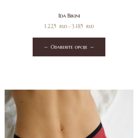
Ida Bikini
1.225
rsd
3.185
rsd
–
Odaberite opcije