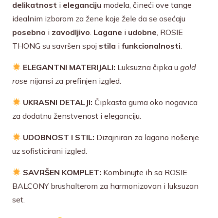
delikatnost
i
eleganciju
modela, čineći ove tange
idealnim izborom za žene koje žele da se osećaju
posebno
i
zavodljivo
.
Lagane
i
udobne
, ROSIE
THONG su savršen spoj
stila
i
funkcionalnosti
.
ELEGANTNI MATERIJALI:
Luksuzna čipka u
gold
rose
nijansi za prefinjen izgled.
UKRASNI DETALJI:
Čipkasta guma oko nogavica
za dodatnu ženstvenost i eleganciju.
UDOBNOST I STIL:
Dizajniran za lagano nošenje
uz sofisticirani izgled.
SAVRŠEN KOMPLET:
Kombinujte ih sa ROSIE
BALCONY brushalterom za harmonizovan i luksuzan
set.