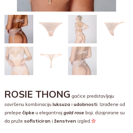
ROSIE THONG
gaćice predstavljaju
savršenu kombinaciju
luksuza
i
udobnosti
. Izrađene od
prelepe
čipke
u elegantnoj
gold rose
boji, dizajnirane su
da pruže
sofisticiran
i
ženstven
izgled.