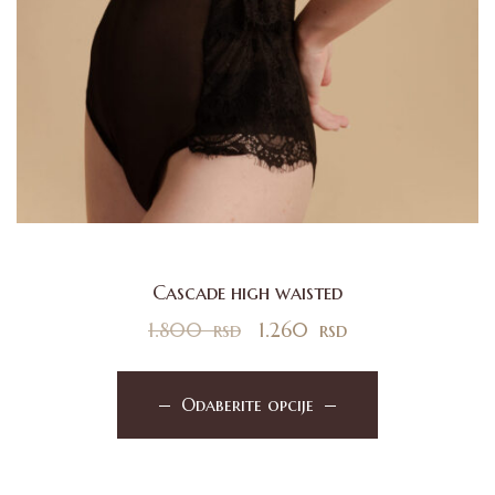
Cascade high waisted
1.800
rsd
1.260
rsd
Odaberite opcije