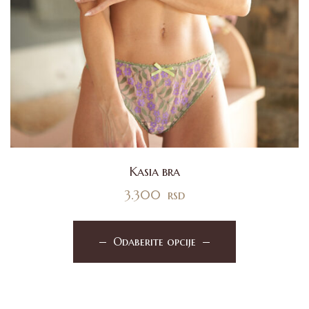
Kasia bra
3.300
rsd
Odaberite opcije