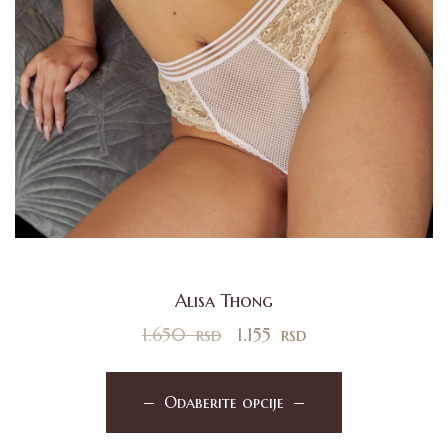
Alisa Thong
1.650
rsd
1.155
rsd
Odaberite opcije