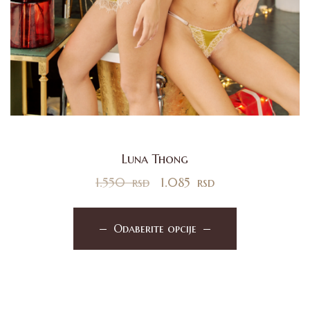
Luna Thong
1.550
rsd
1.085
rsd
Odaberite opcije