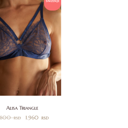
SNIŽENJE
Alisa Triangle
.800
rsd
1.960
rsd