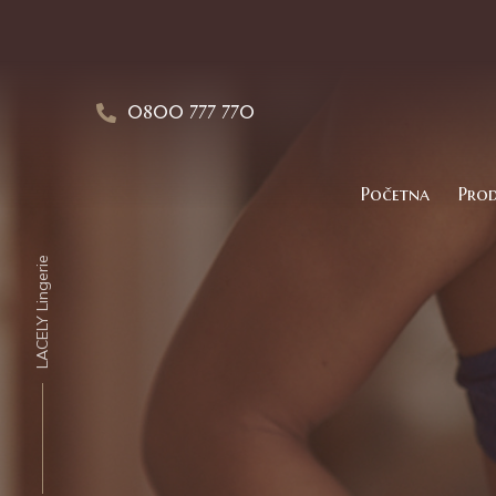
0800 777 770
Početna
Prod
Ivona
LACELY Lingerie
Grudnjaci
Lisa
Body Lace
Gaćice
Lejla
Eliz
Spavaći prog
Lara
Chery
Body
Laura
Freya
Kupaći kosti
Livija
Philomen
Halteri
Isabbela