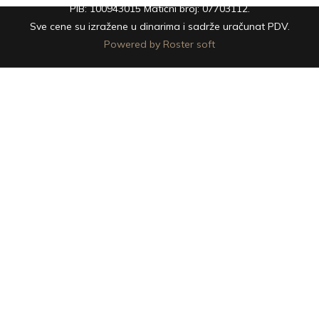
PIB: 100943015 Matični broj: 07703112.
Sve cene su izražene u dinarima i sadrže uračunat PDV.
Powered by Roster soft