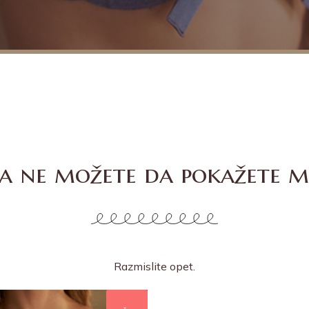
da ne možete da pokažete m
Razmislite opet.