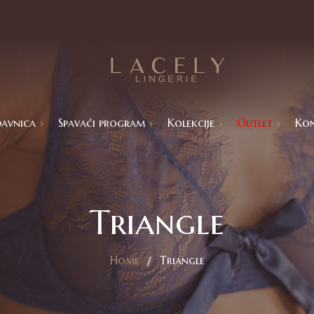
avnica
Spavaći program
Kolekcije
Outlet
Ko
Catalina
Basic kolekcije
Aria
Isabbela
Ekskluzivne kolekcije
Lola
Triangle
ram
Home
Triangle
mi
a