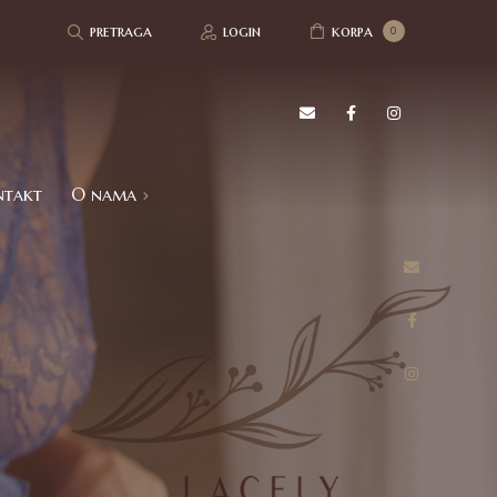
pretraga
login
korpa
0
ntakt
O nama
Refundacija i povrat robe
Politika privatnosti
Utisci kupaca
Česta pitanja – FAQ