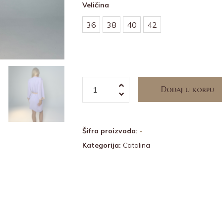
Veličina
36
38
40
42
Dodaj u korpu
Alternative:
Šifra proizvoda:
-
Kategorija:
Catalina