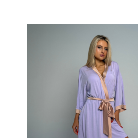
Kasia
Solstiss
Alisa
Sofia
Cascade
Nora
Stripes
Ela
Rosie
Mari
Julia
Tiramisu
Viola
Grace
Luna