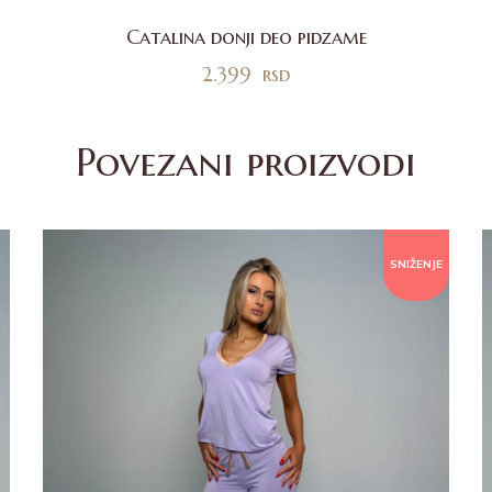
Catalina donji deo pidzame
2.399
rsd
Povezani proizvodi
SNIŽENJE