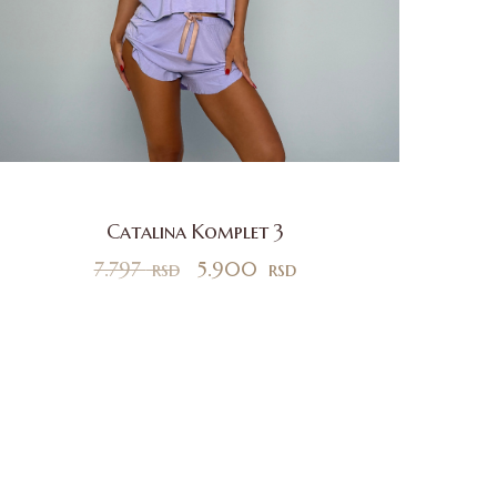
Catalina Komplet 3
7.797
rsd
5.900
rsd