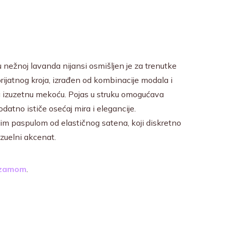
 nežnoj lavanda nijansi osmišljen je za trenutke
ijatnog kroja, izrađen od kombinacije modala i
ruža izuzetnu mekoću. Pojas u struku omogućava
datno ističe osećaj mira i elegancije.
im paspulom od elastičnog satena, koji diskretno
vizuelni akcenat.
dzamom
.