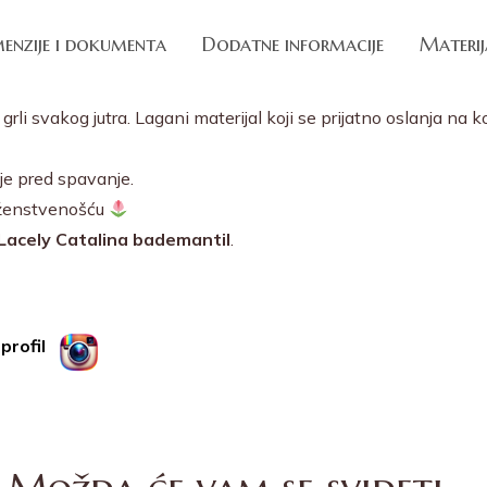
enzije i dokumenta
Dodatne informacije
Materij
rli svakog jutra. Lagani materijal koji se prijatno oslanja na 
nje pred spavanje.
 ženstvenošću
Lacely Catalina bademantil
.
profil