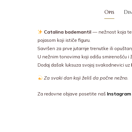
Opis
Dim
Catalina bademantil
— nežnost koja te g
pojasom koji ističe figuru.
Savršen za prve jutarnje trenutke ili opušta
U nežnim tonovima koji odišu smirenošću i
Dodaj dašak luksuza svojoj svakodnevici uz
Za svaki dan koji želiš da počne nežno.
Za redovne objave posetite naš
Instagram 