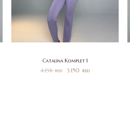
Catalina Komplet 1
4.198
rsd
3.150
rsd