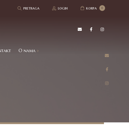
pretraga
login
korpa
0
ntakt
O nama
Refundacija i povrat robe
Politika privatnosti
Utisci kupaca
Česta pitanja – FAQ