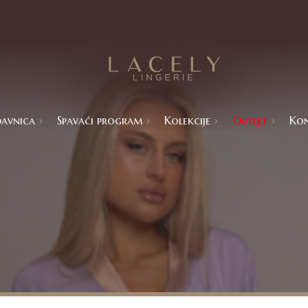
avnica
Spavaći program
Kolekcije
Outlet
Ko
Catalina
Basic kolekcije
Aria
Isabbela
Ekskluzivne kolekcije
Lola
ram
mi
a