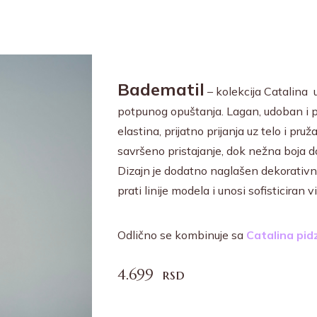
Badematil
– kolekcija Catalina u
potpunog opuštanja. Lagan, udoban i pr
elastina, prijatno prijanja uz telo i p
savršeno pristajanje, dok nežna boja do
Dizajn je dodatno naglašen dekorativn
prati linije modela i unosi sofisticiran 
Odlično se kombinuje sa
Catalina pi
4.699
rsd