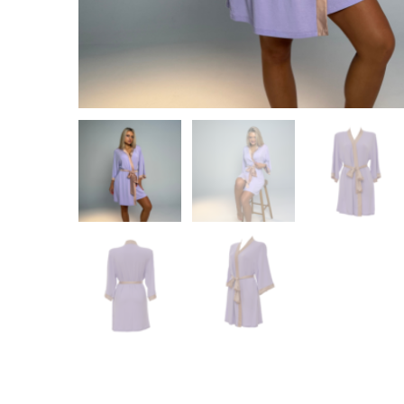
Ivy
Micado