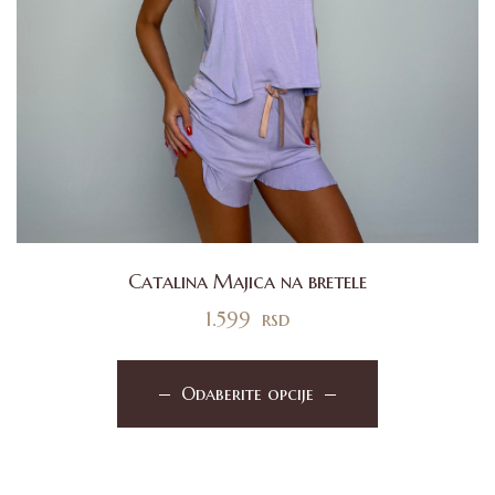
Catalina Majica na bretele
1.599
rsd
Odaberite opcije