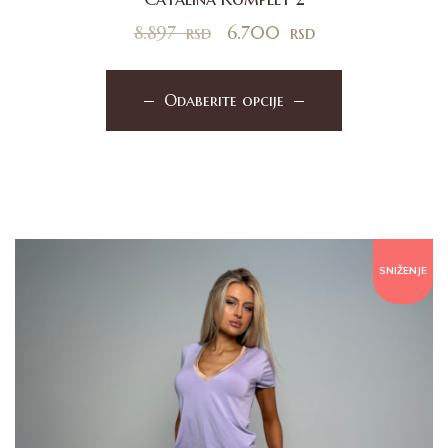
8.897
rsd
6.700
rsd
Odaberite opcije
SNIŽENJE