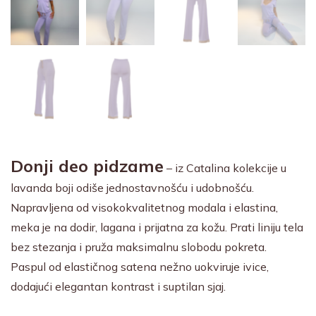
Donji deo pidzame
– iz Catalina kolekcije u
lavanda boji odiše jednostavnošću i udobnošću.
Napravljena od visokokvalitetnog modala i elastina,
meka je na dodir, lagana i prijatna za kožu. Prati liniju tela
bez stezanja i pruža maksimalnu slobodu pokreta.
Paspul od elastičnog satena nežno uokviruje ivice,
dodajući elegantan kontrast i suptilan sjaj.