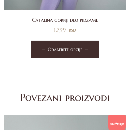
Catalina gornji deo pidzame
1.799
rsd
Odaberite opcije
Povezani proizvodi
SNIŽENJE