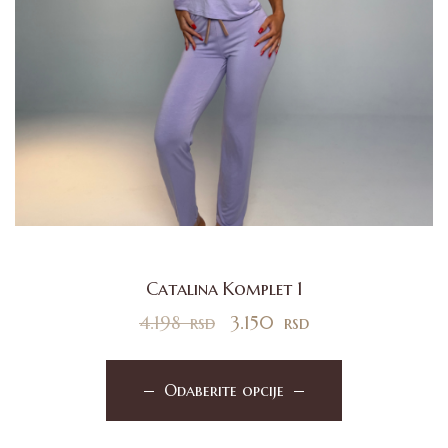
Catalina Komplet 1
4.198
rsd
3.150
rsd
Odaberite opcije