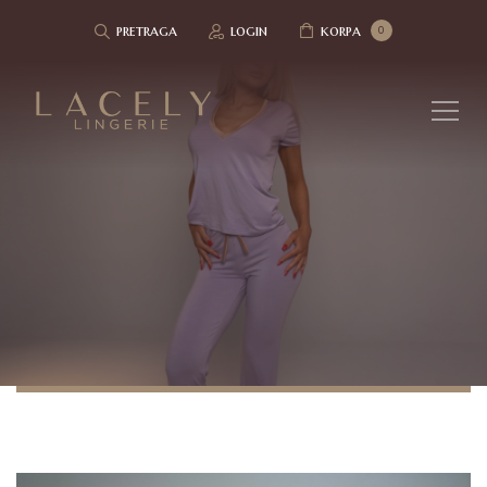
pretraga
login
korpa
0