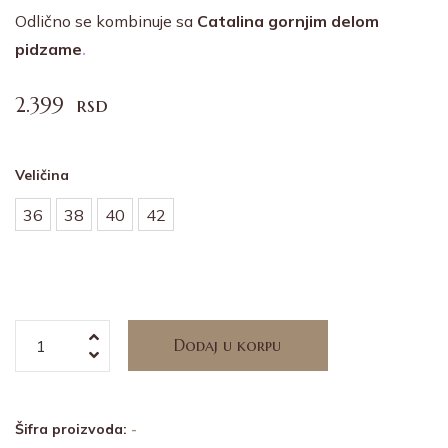
Odlično se kombinuje sa
Catalina gornjim delom
pidzame
.
2.399
rsd
Veličina
36
38
40
42
Dodaj u korpu
Alternative:
Šifra proizvoda:
-