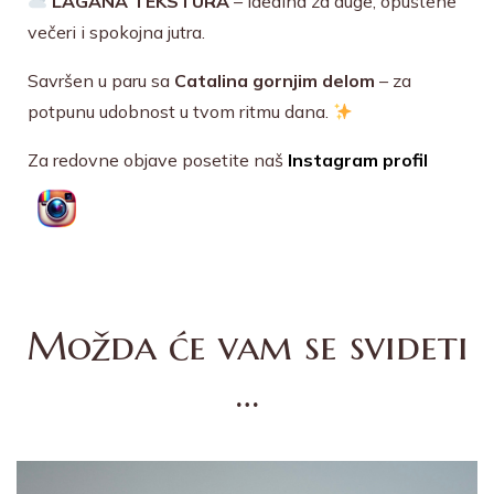
LAGANA TEKSTURA
– idealna za duge, opuštene
večeri i spokojna jutra.
Savršen u paru sa
Catalina gornjim delom
– za
potpunu udobnost u tvom ritmu dana.
Za redovne objave posetite naš
Instagram profil
Možda će vam se svideti
…