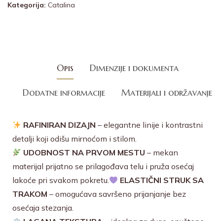
Kategorija:
Catalina
Opis
Dimenzije i dokumenta
Dodatne informacije
Materijali i održavanje
RAFINIRAN DIZAJN
– elegantne linije i kontrastni
detalji koji odišu mirnoćom i stilom.
UDOBNOST NA PRVOM MESTU
– mekan
materijal prijatno se prilagođava telu i pruža osećaj
lakoće pri svakom pokretu.
ELASTIČNI STRUK SA
TRAKOM
– omogućava savršeno prijanjanje bez
osećaja stezanja.